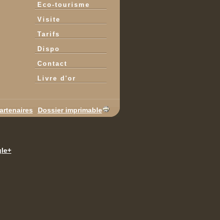
Eco-tourisme
Visite
Tarifs
Dispo
Contact
Livre d'or
artenaires
Dossier imprimable